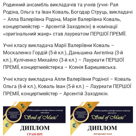
Родинний ансамбль викладачів та учнів (учні- Рая
Родіна, Ольга та Іван Коваль, Богодар Струць, викладачі
– Алла Валеріївна Родіна, Марія Валеріївна Коваль,
концертмейстер – Арсентій Заходякін) в номінації
«оригінальний жанр» став лауреатом ПЕРШОЇ ПРЕМЇЇ.
Учні класу викладача Марії Валеріївни Коваль –
Москаленко Гордій (5-й кл.), Даньшина Ангеліна (3-й
кл.), Куліченко Михайло (3-й кл.) – Лауреати ПЕРШОЇ
ПРЕМІЇ, концертмейстерка – Ксенія Баришевська.
Учні класу викладача Алли Валеріївни Родіної – Коваль
Ольга (6-й кл.), Коваль Іван (5-й кл.) – Лауреати ПЕРШОЇ
ПРЕМІЇ, концертмейстер – Арсентій Заходякін.