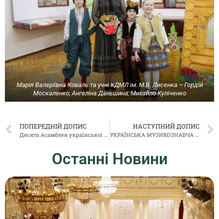
Марія Валеріївна Коваль та учні КДМЛ ім. М.В. Лисенка – Гордій
Москаленко, Ангеліна Даньшина, Михайло Куліченко
ПОПЕРЕДНІЙ ДОПИС
НАСТУПНИЙ ДОПИС
Десята Асамблея української хорової музики «ЗАСВІТ ВСТАЛИ КОЗАЧЕНЬКИ»
УКРАЇНСЬКА МУЗИКОЗНАВЧА МІГРАЦІЯ В КУЛЬТУРНОМУ УНІВЕРСУМІ ПОЛЬЩІ
Останні Новини