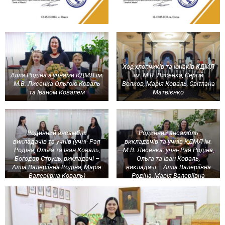
Хор хлопчиків та юнаків КДМЛ
Алла Родіна з учнями КДМЛ ім.
ім. М.В. Лисенка, Сергій
М.В. Лисенка Ольгою Коваль
Волков, Марія Коваль, Світлана
та Іваном Ковалем
Матвієнко
Родинний ансамбль
Родинний ансамбль
викладачів та учнів (учні- Рая
викладачів та учнів КДМЛ ім.
Родіна, Ольга та Іван Коваль,
М.В. Лисенка: учні- Рая Родіна,
Богодар Струць, викладачі –
Ольга та Іван Коваль,
Алла Валеріївна Родіна, Марія
викладачі – Алла Валеріївна
Валеріївна Коваль)
Родіна, Марія Валеріївна
Коваль.