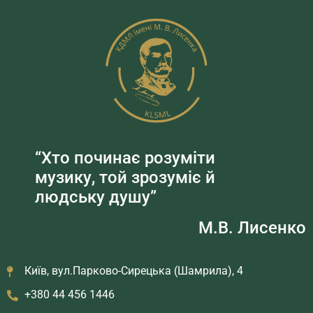
“Хто починає розуміти
музику, той зрозуміє й
людську душу”
М.В. Лисенко
Київ, вул.Парково-Сирецька (Шамрила), 4
+380 44 456 1446