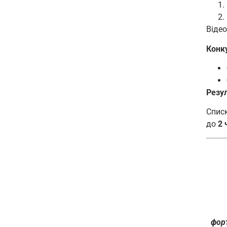
Віде
Конку
Резу
Списк
до
2 
форт