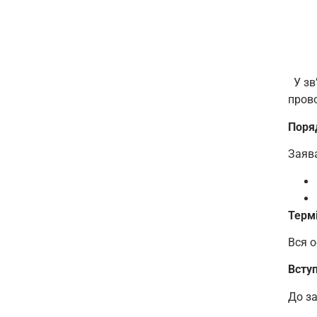
У зв’
пров
Поря
Заява
Терм
Вся о
Вступ
До за