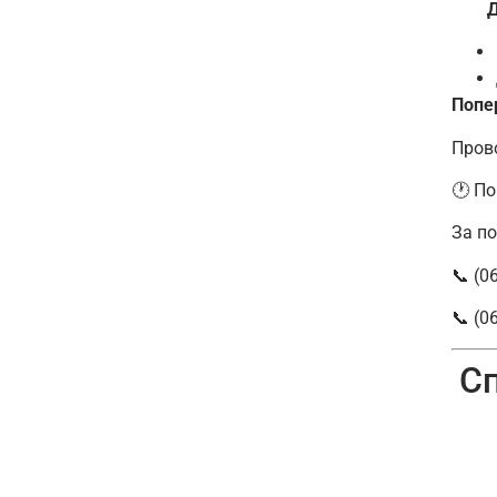
ДОД
Попер
Пров
🕐 По
За п
📞 (0
📞 (0
Сп