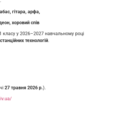
:
бас, гітара, арфа,
еон, хоровий спі
в
о 1 класу у 2026–2027 навчальному році
станційних технологій
.
чі
27 травня 2026 р.
).
iv.ua/