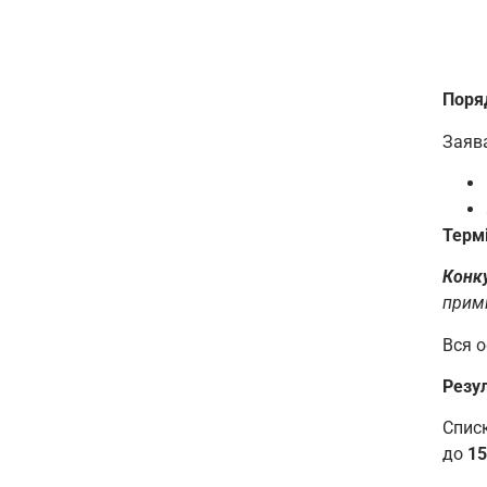
Поря
Заява
Терм
Конку
примі
Вся о
Резу
Списк
до
15