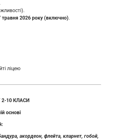
.
жливості).
7 травня 2026 року (включно)
.
йті ліцею
 2-10 КЛАСИ
ій основі
й:
 бандура, акордеон, флейта, кларнет, гобой,