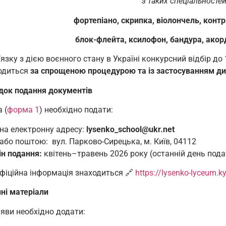
з таких спеціальностей
фортепіано, скрипка, віолончель, контра
блок-флейта, ксилофон, бандура, акорд
язку з дією воєнного стану в Україні конкурсний відбір д
одиться
за спрощеною процедурою та із застосуванням ди
док подання документів
 (
форма 1
) необхідно подати:
на електронну адресу:
lysenko_school@ukr.net
або поштою: вул. Парково-Сирецька, м. Київ, 04112
ін подання:
квітень–травень 2026 року (останній день пода
фіційна інформація знаходиться 🔗
https://lysenko-lyceum.ky
ні матеріали
яви необхідно додати: