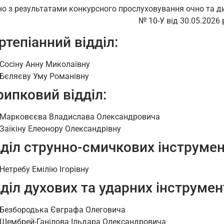
но з результатами конкурсного прослуховування очно та д
№ 10-У від
30.05.2026 
ртепіанний відділ:
Сосіну Анну Миколаївну
Бєляєву Уму Романівну
рипковий відділ:
Марковєєва Владислава Олександровича
Заїкіну Елеонору Олександрівну
дділ струнно-смичкових інструмен
Нетребу Емілію Ігорівну
діл духових та ударних інструмен
Безбородька Євграфа Олеговича
Шембрей-Ганілова Ільдара Олександровича