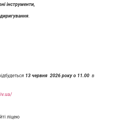
рні інструменти,
е диригування
.
відбудеться
13 червня 2026 року о 11.00
в
iv.ua/
йті ліцею