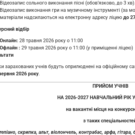
Відеозапис сольного виконання пісні (обов’язково, до 3 хв)
Відеозапис виконання гри на музичному інструменті (за мо
оматеріали надсилаються на електронну адресу ліцею
до 2
рсний відбір
Онлайн:
28 травня 2026 року о 11:00
Офлайн :
29 травня 2026 року о 11:00 (у приміщенні ліцею)
льтати
и зарахованих учнів будуть оприлюднені на офіційному са
червня 2026 року
.
ПРИЙОМ УЧНІВ
НА 2026-2027 НАВЧАЛЬНИЙ РІК У
на вакантні місця на конкурсн
з таких спеціальносте
епіано, скрипка, альт, віолончель, контрабас, арфа, гітара,