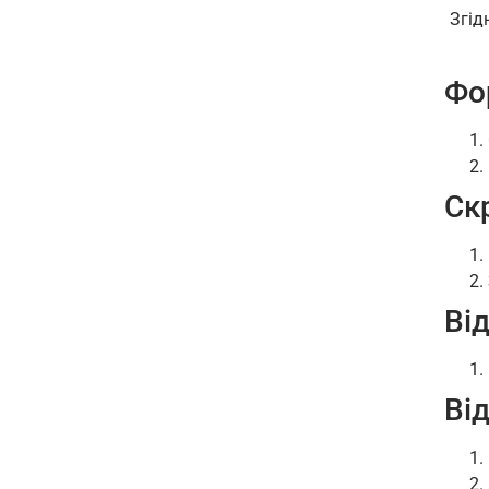
Згід
Фо
Ск
Ві
Від