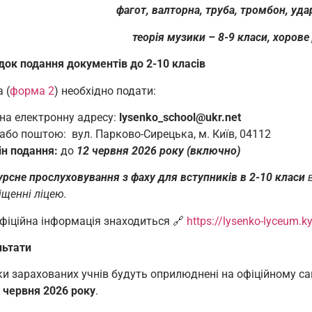
фагот, валторна, труба, тромбон, уда
теорія музики – 8-9 класи, хоров
док подання документів
до 2-10 класів
 (
форма 2
) необхідно подати:
на електронну адресу:
lysenko_school@ukr.net
або поштою: вул. Парково-Сирецька, м. Київ, 04112
ін подання:
до
12 червня 2026 року (включно)
рсне прослуховування з фаху для вступників в 2-10 класи
щенні ліцею.
фіційна інформація знаходиться 🔗
https://lysenko-lyceum.ky
льтати
и зарахованих учнів будуть оприлюднені на офіційному са
 червня 2026 року
.