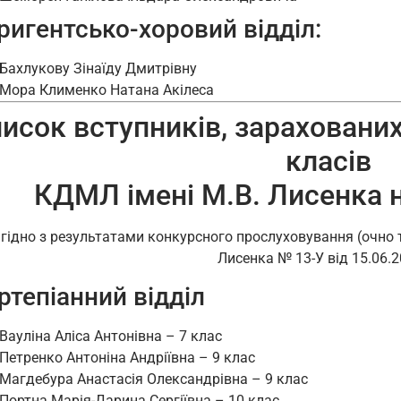
ригентсько-хоровий відділ:
Бахлукову Зінаїду Дмитрівну
Мора Клименко Натана Акілеса
исок вступників, зарахованих
класів
КДМЛ імені М.В. Лисенка н
гідно з результатами конкурсного прослуховування (очно 
Лисенка № 13-У від 15.06.2
ртепіанний відділ
Вауліна Аліса Антонівна – 7 клас
Петренко Антоніна Андріївна – 9 клас
Магдебура Анастасія Олександрівна – 9 клас
Портна Марія-Дарина Сергіївна – 10 клас