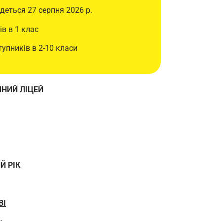
удеться 27 серпня 2026 р.
ів в 1 клас
упників в 2-10 класи
НИЙ ЛІЦЕЙ
Й РІК
ВІ