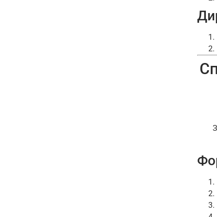
Ди
Сп
З
Фо