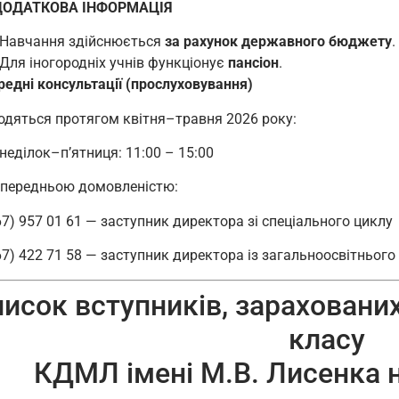
АТКОВА ІНФОРМАЦІЯ
Навчання здійснюється
за рахунок державного бюджету
.
Для іногородніх учнів функціонує
пансіон
.
едні консультації (прослуховування)
одяться протягом квітня–травня 2026 року:
неділок–п’ятниця: 11:00 – 15:00
опередньою домовленістю:
67) 957 01 61 — заступник директора зі спеціального циклу
67) 422 71 58 — заступник директора із загальноосвітнього
исок вступників, зарахованих
класу
КДМЛ імені М.В. Лисенка н