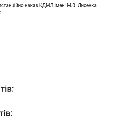
истанційно наказ КДМЛ імені М.В. Лисенка
р.
тів:
тів: