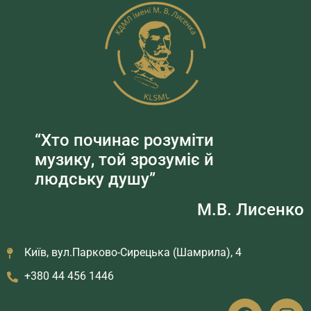
“Хто починає розуміти
музику, той зрозуміє й
людську душу”
М.В. Лисенко
Київ, вул.Парково-Сирецька (Шамрила), 4
+380 44 456 1446