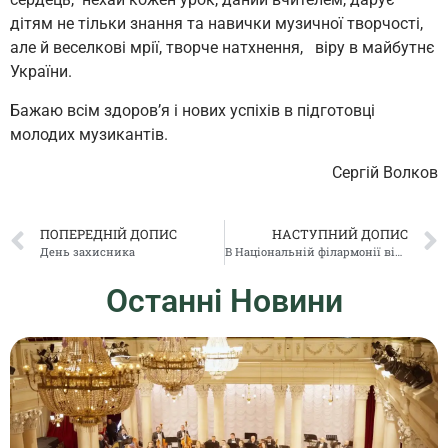
дітям не тільки знання та навички музичної творчості,
але й веселкові мрії, творче натхнення, віру в майбутнє
України.
Бажаю всім здоров’я і нових успіхів в підготовці
молодих музикантів.
Сергій Волков
ПОПЕРЕДНІЙ ДОПИС
НАСТУПНИЙ ДОПИС
День захисника
В Національній філармонії відбулася прем’єра дитячої антивоєнної опери Inbox
Останні Новини