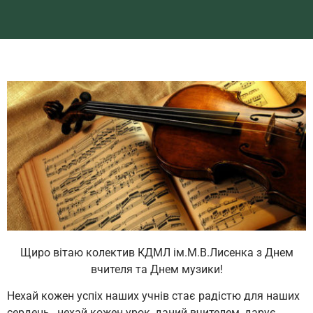
Щиро вітаю колектив КДМЛ ім.М.В.Лисенка з Днем
вчителя та Днем музики!
Нехай кожен успіх наших учнів стає радістю для наших
сердець, нехай кожен урок, даний вчителем, дарує