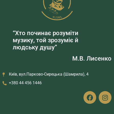
“Хто починає розуміти
музику, той зрозуміє й
людську душу”
М.В. Лисенко
Київ, вул.Парково-Сирецька (Шамрила), 4
+380 44 456 1446