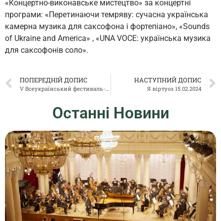
«Концертно-виконавське мистецтво» за концертні
програми: «Перетинаючи темряву: сучасна українська
камерна музика для саксофона і фортепіано», «Sounds
of Ukraine and America» , «UNA VOCE: українська музика
для саксофонів соло».
ПОПЕРЕДНІЙ ДОПИС
НАСТУПНИЙ ДОПИС
V Всеукраїнський фестиваль-конкурс хорових колективів памʼяті К.К. Пігрова
Я віртуоз 15.02.2024
Останні Новини