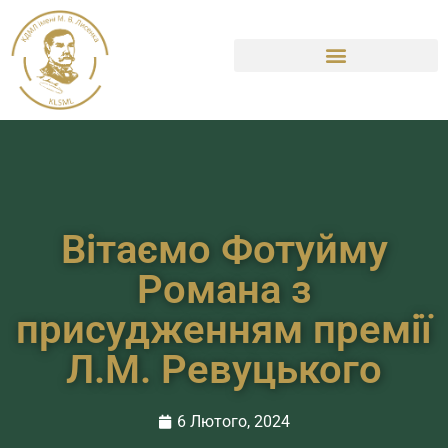
Вітаємо Фотуйму
Романа з
присудженням премії
Л.М. Ревуцького
6 Лютого, 2024