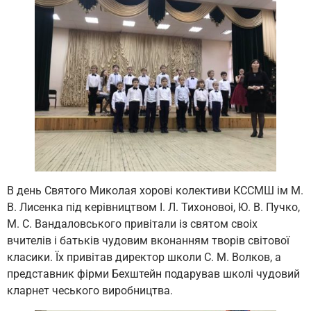
В день Святого Миколая хорові колективи КССМШ ім М.
В. Лисенка під керівництвом І. Л. Тихоновоі, Ю. В. Пучко,
М. С. Вандаловського привітали із святом своіх
вчителів і батьків чудовим вконанням творів світової
класики. Їх привітав директор школи С. М. Волков, а
представник фірми Бехштейн подарував школі чудовий
кларнет чеського виробництва.