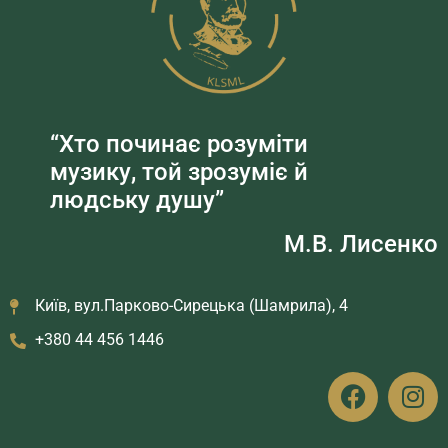
“Хто починає розуміти
музику, той зрозуміє й
людську душу”
М.В. Лисенко
Київ, вул.Парково-Сирецька (Шамрила), 4
+380 44 456 1446