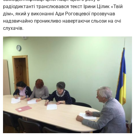
радіодиктанті транслювався текст Ірини Цілик «Твій
дім», який у виконанні Ади Роговцевої прозвучав
надзвичайно проникливо навертаючи сльози на очі
слухачів.