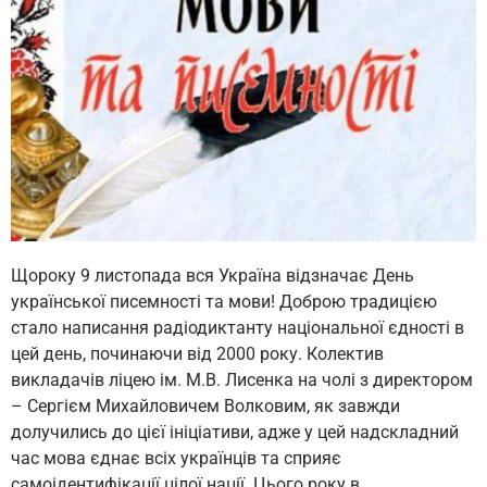
Щороку 9 листопада вся Україна відзначає День
української писемності та мови! Доброю традицією
стало написання радіодиктанту національної єдності в
цей день, починаючи від 2000 року. Колектив
викладачів ліцею ім. М.В. Лисенка на чолі з директором
– Сергієм Михайловичем Волковим, як завжди
долучились до цієї ініціативи, адже у цей надскладний
час мова єднає всіх українців та сприяє
самоідентифікації цілої нації. Цього року в