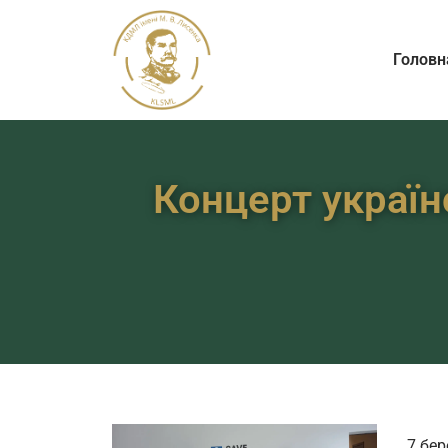
Головн
Концерт україн
7 бер