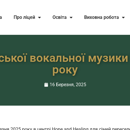
а
Про ліцей
Освіта
Виховна робота
ської вокальної музики
року
16 Березня, 2025
езня 2025 року в центрі Hope and Healing для сімей пересел