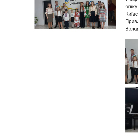
опіку
Київс
Прива
Воло