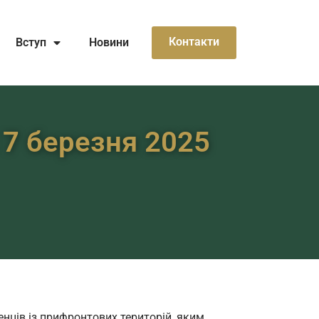
Контакти
Вступ
Новини
 7 березня 2025
енців із прифронтових територій, яким