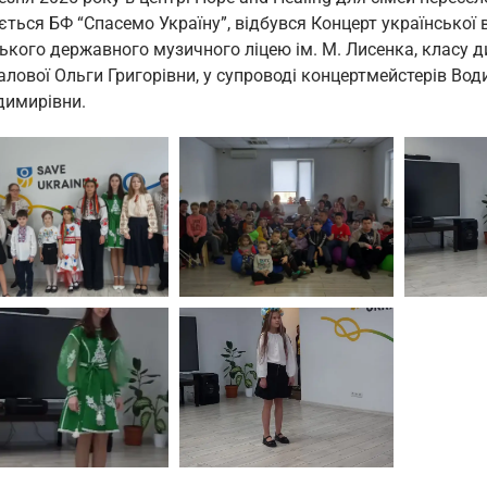
ється БФ “Спасемо Україну”, відбувся Концерт української 
ького державного музичного ліцею ім. М. Лисенка, класу 
лової Ольги Григорівни, у супроводі концертмейстерів Вод
димирівни.