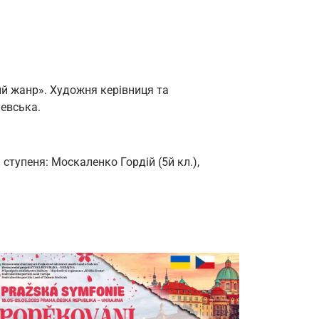
ий жанр». Художня керівниця та
евська.
ступеня: Москаленко Гордій (5й кл.),