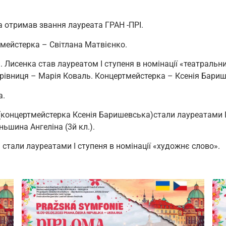
 отримав звання лауреата ГРАН -ПРІ.
мейстерка – Світлана Матвієнко.
 Лисенка став лауреатом І ступеня в номінації «театральн
рівниця – Марія Коваль. Концертмейстерка – Ксенія Бариш
а.
(концертмейстерка Ксенія Баришевська)стали лауреатами І 
ньшина Ангеліна (3й кл.).
.) стали лауреатами І ступеня в номінації «художнє слово».