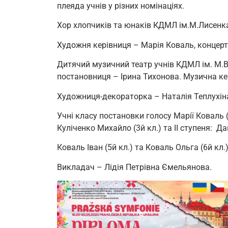
плеяда учнів у різних номінаціях.
Хор хлопчиків та юнаків КДМЛ ім.М.Лисенка
Художня керівниця – Марія Коваль, концерт
Дитячий музичний театр учнів КДМЛ ім. М.В.
постановниця – Ірина Тихонова. Музична ке
Художниця-декораторка – Наталія Теплухін
Учні класу постановки голосу Марії Коваль 
Куліченко Михайло (3й кл.) та ІІ ступеня: Да
Коваль Іван (5й кл.) та Коваль Ольга (6й кл
Викладач – Лідія Петрівна Ємельянова.