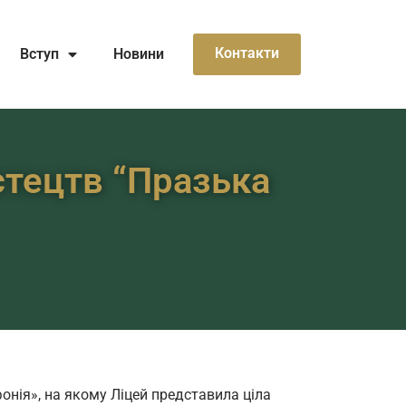
Контакти
Вступ
Новини
тецтв “Празька
онія», на якому Ліцей представила ціла