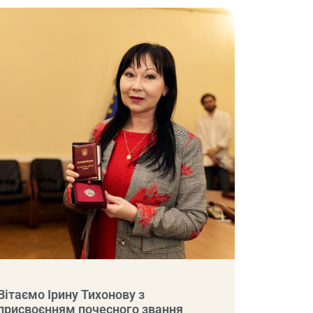
Вітаємо Ірину Тихонову з
присвоєнням почесного звання