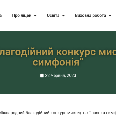
а
Про ліцей
Освіта
Виховна робота
лагодійний конкурс мис
симфонія”
22 Червня, 2023
я Міжнародний благодійний конкурс мистецтв «Празька симф