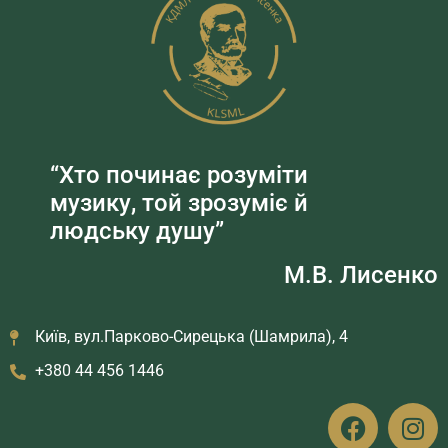
“Хто починає розуміти
музику, той зрозуміє й
людську душу”
М.В. Лисенко
Київ, вул.Парково-Сирецька (Шамрила), 4
+380 44 456 1446