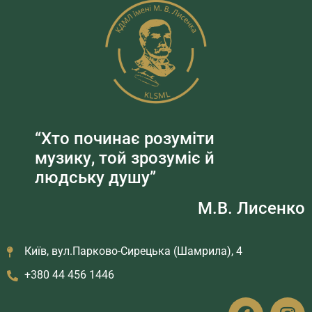
“Хто починає розуміти
музику, той зрозуміє й
людську душу”
М.В. Лисенко
Київ, вул.Парково-Сирецька (Шамрила), 4
+380 44 456 1446