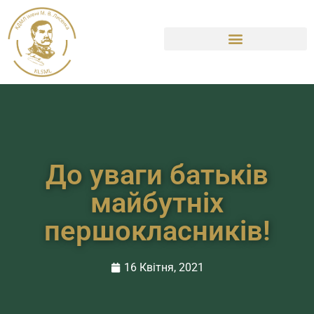
До уваги батьків
майбутніх
першокласників!
16 Квітня, 2021