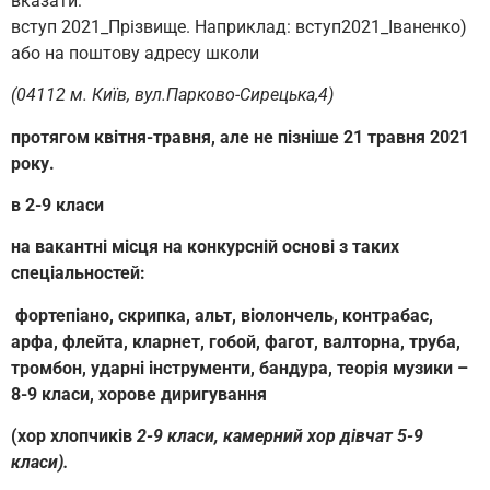
вказати:
вступ 2021_Прізвище. Наприклад: вступ2021_Іваненко)
або на поштову адресу школи
(04112 м. Київ, вул.Парково-Сирецька,4)
протягом квітня-травня, але не пізніше 21 травня 2021
року.
в 2-9 класи
на вакантні місця на конкурсній основі
з таких
спеціальностей:
фортепіано, скрипка, альт, віолончель, контрабас,
арфа, флейта, кларнет, гобой, фагот, валторна, труба,
тромбон, ударні інструменти, бандура, теорія музики –
8-9 класи, хорове диригування
(хор хлопчиків
2-9 класи, камерний хор дівчат 5-9
класи).