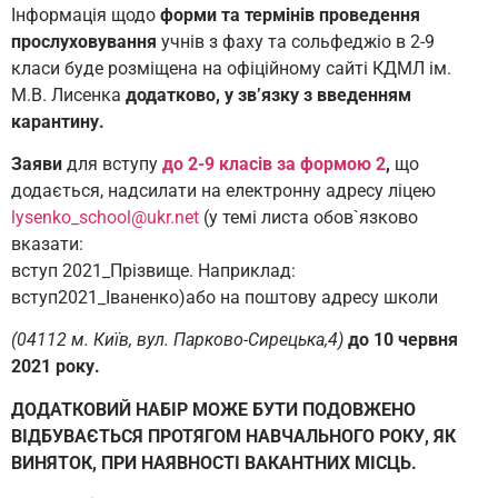
Інформація щодо
форми та термінів проведення
прослуховування
учнів з фаху та сольфеджіо в 2-9
класи буде розміщена на офіційному сайті КДМЛ ім.
М.В. Лисенка
додатково, у зв’язку з введенням
карантину.
Заяви
для вступу
до 2-9 класів за формою 2
,
що
додається, надсилати на електронну адресу ліцею
lysenko_school@ukr.net
(у темі листа обов`язково
вказати:
вступ 2021_Прізвище. Наприклад:
вступ2021_Іваненко)або на поштову адресу школи
(04112 м. Київ, вул. Парково-Сирецька,4)
до 10 червня
2021 року.
ДОДАТКОВИЙ НАБІР МОЖЕ БУТИ ПОДОВЖЕНО
ВІДБУВАЄТЬСЯ ПРОТЯГОМ НАВЧАЛЬНОГО РОКУ, ЯК
ВИНЯТОК, ПРИ НАЯВНОСТІ ВАКАНТНИХ МІСЦЬ.