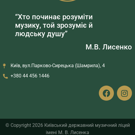
“Хто починає розуміти
музику, той зрозуміє й
людську душу”
М.В. Лисенко
Київ, вул.Парково-Сирецька (Шамрила), 4
+380 44 456 1446
© Copyright 2026 Київський державний музичний ліцей
імені М. В. Лисенка