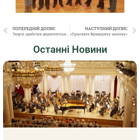
ПОПЕРЕДНІЙ ДОПИС
НАСТУПНИЙ ДОПИС
Творчі здобутки диригентського-хорового відділу КССМШ-інтернату ім. М.В. Лисенка осінньо-зимового періоду 2020-2021.
«Присвята Фридерику шопену»
Останні Новини