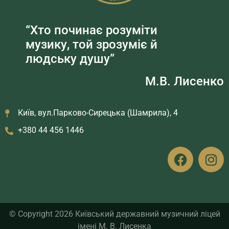
“Хто починає розуміти
музику, той зрозуміє й
людську душу”
М.В. Лисенко
Київ, вул.Парково-Сирецька (Шамрила), 4
+380 44 456 1446
© Copyright 2026 Київський державний музичний ліцей
імені М. В. Лисенка