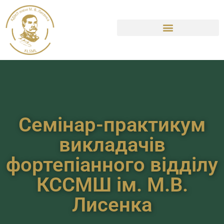
Семінар-практикум
викладачів
фортепіанного відділу
КССМШ ім. М.В.
Лисенка