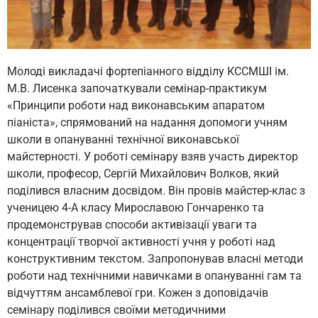
Молоді викладачі фортепіанного відділу КССМШІ ім.
М.В. Лисенка започаткували семінар-практикум
«Принципи роботи над виконавським апаратом
піаніста», спрямований на надання допомоги учням
школи в опануванні технічної виконавської
майстерності. У роботі семінару взяв участь директор
школи, професор, Сергій Михайлович Волков, який
поділився власним досвідом. Він провів майстер-клас з
ученицею 4-А класу Мирославою Гончаренко та
продемонстрував способи активізації уваги та
концентрації творчої активності учня у роботі над
конструктивним текстом. Запропонував власні методи
роботи над технічними навичками в опануванні гам та
відчуттям ансамблевої гри. Кожен з доповідачів
семінару поділився своїми методичними