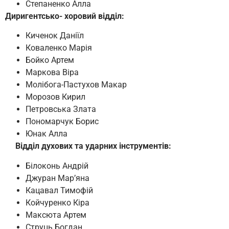
Степаненко Алла
Диригентсько- хоровий відділ:
Киченок Даніїл
Коваленко Марія
Бойко Артем
Маркова Віра
Молібога-Пастухов Макар
Морозов Кирил
Петровська Злата
Пономарчук Борис
Юнак Алла
Відділ духових та ударних інструментів:
Білоконь Андрій
Джуран Мар’яна
Кацавал Тимофій
Койчуренко Кіра
Максюта Артем
Струць Богдан