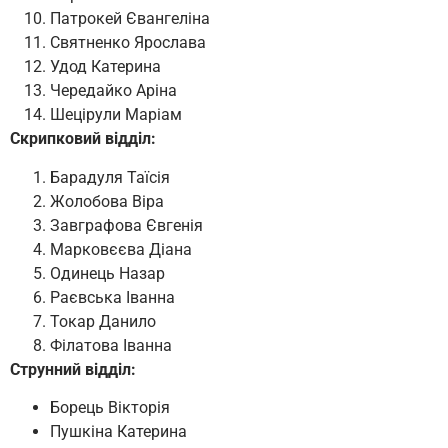
Патрокей Євангеліна
Святненко Ярослава
Удод Катерина
Чередайко Аріна
Шецірули Маріам
Скрипковий відділ:
Барадуля Таїсія
Жолобова Віра
Завграфова Євгенія
Марковєєва Діана
Одинець Назар
Раєвська Іванна
Токар Данило
Філатова Іванна
Струнний відділ:
Борець Вікторія
Пушкіна Катерина