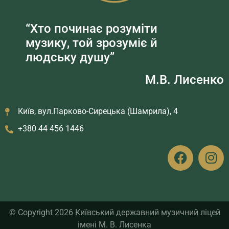
“Хто починає розуміти
музику, той зрозуміє й
людську душу”
М.В. Лисенко
Київ, вул.Парково-Сирецька (Шамрила), 4
+380 44 456 1446
© Copyright 2026 Київський державний музичний ліцей
імені М. В. Лисенка