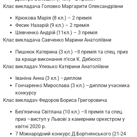
Клас викладача Головко Маргарити Олександрівни
Крюкова Марія (8 кл.) – 2 премія
Фесик Назарій (9 кл.) – 2 премія
Шевченко Андрій (11кл.) – 3 премія
Клас викладача Савченко Марини Анатоліївни
Пишнюк Катерина (3 кл.) –ІІ премія та спец. приз
за краще виконання п’єси К. Дебюссі
Клас викладач Улезько Катерини Анатоліївни
Іваніна Анна (3 кл.) –диплом
Гончаренко Мирослава (3 кл.) –диплом учасника
конкурсу
Клас викладач Федоров Бориса Григоровича
Без’язична Світлана (10 кл.) –ІІ премія та спец.
приз –виступ у Львові з камерним оркестром у
квітні 2020 р.
7 Міжнародний конкурс Д.Бортнянського (21-24