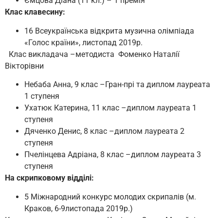
Ємцова Діана (11 кл.) – 1 премія
Клас клавесину:
16 Всеукраїнська відкрита музична олімпіада
«Голос країни», листопад 2019р.
Клас викладача –методиста Фоменко Наталії
Вікторівни
Небаба Анна, 9 клас –Гран-прі та диплом лауреата
1 ступеня
Ухатюк Катерина, 11 клас –диплом лауреата 1
ступеня
Дяченко Денис, 8 клас –диплом лауреата 2
ступеня
Пчелінцева Адріана, 8 клас –диплом лауреата 3
ступеня
На скрипковому відділі:
5 Міжнародний конкурс молодих скрипалів (м.
Краков, 6-9листопада 2019р.)