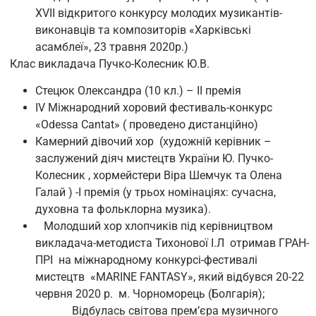
XVII відкритого конкурсу молодих музикантів-
виконавців та композиторів «Харківські
асамблеї», 23 травня 2020р.)
Клас викладача Пучко-Колесник Ю.В.
Стецюк Олександра (10 кл.) – ІІ премія
IV Міжнародний хоровий фестиваль-конкурс
«Odessa Cantat» ( проведено дистанційно)
Камерний дівочий хор (художній керівник –
заслужений діяч мистецтв України Ю. Пучко-
Колесник , хормейстери Віра Шемчук та Олена
Галай ) -І премія (у трьох номінаціях: сучасна,
духовна та фольклорна музика).
Молодший хор хлопчиків під керівництвом
викладача-методиста Тихонової І.Л отримав ГРАН-
ПРІ на міжнародному конкурсі-фестивалі
мистецтв «MARINE FANTASY», який відбувся 20-22
червня 2020 р. м. Чорноморець (Болгарія);
Відбулась світова прем’єра музичного