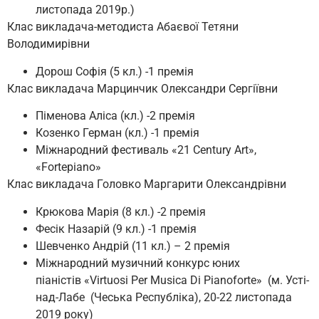
листопада 2019р.)
Клас викладача-методиста Абаєвої Тетяни
Володимирівни
Дорош Софія (5 кл.) -1 премія
Клас викладача Марцинчик Олександри Сергіївни
Піменова Аліса (кл.) -2 премія
Козенко Герман (кл.) -1 премія
Міжнародний фестиваль «21 Century Art»,
«Fortepiano»
Клас викладача Головко Маргарити Олександрівни
Крюкова Марія (8 кл.) -2 премія
Фесік Назарій (9 кл.) -1 премія
Шевченко Андрій (11 кл.) – 2 премія
Міжнародний музичний конкурс юних
піаністів «Virtuosi Per Musica Di Pianoforte» (м. Усті-
над-Лабе (Чеська Республіка), 20-22 листопада
2019 року)