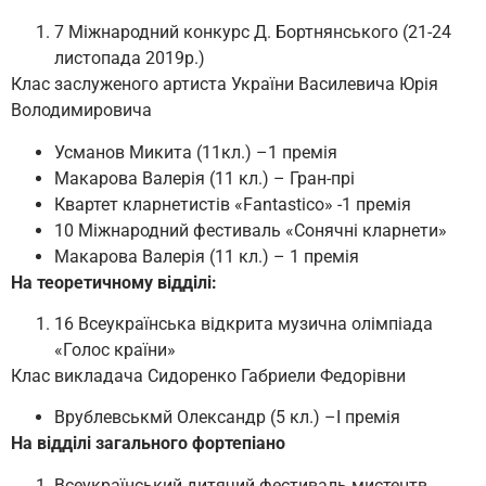
7 Міжнародний конкурс Д. Бортнянського (21-24
листопада 2019р.)
Клас заслуженого артиста України Василевича Юрія
Володимировича
Усманов Микита (11кл.) –1 премія
Макарова Валерія (11 кл.) – Гран-прі
Квартет кларнетистів «Fantastico» -1 премія
10 Міжнародний фестиваль «Сонячні кларнети»
Макарова Валерія (11 кл.) – 1 премія
На теоретичному відділі:
16 Всеукраїнська відкрита музична олімпіада
«Голос країни»
Клас викладача Сидоренко Габриели Федорівни
Врублевськмй Олександр (5 кл.) –І премія
На відділі загального фортепіано
Всеукраїнський дитячий фестиваль мистецтв