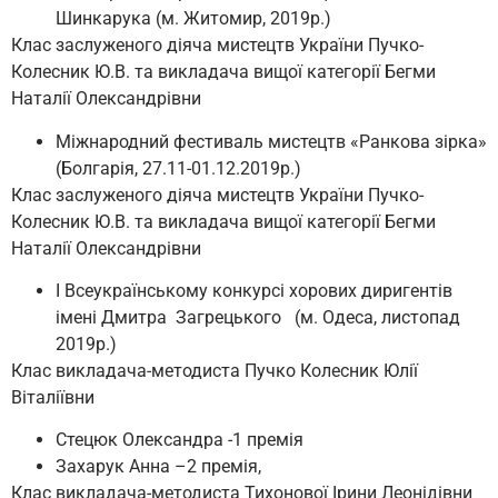
Шинкарука (м. Житомир, 2019р.)
Клас заслуженого діяча мистецтв України Пучко-
Колесник Ю.В. та викладача вищої категорії Бегми
Наталії Олександрівни
Міжнародний фестиваль мистецтв «Ранкова зірка»
(Болгарія, 27.11-01.12.2019р.)
Клас заслуженого діяча мистецтв України Пучко-
Колесник Ю.В. та викладача вищої категорії Бегми
Наталії Олександрівни
І Всеукраїнському конкурсі хорових диригентів
імені Дмитра Загрецького (м. Одеса, листопад
2019р.)
Клас викладача-методиста Пучко Колесник Юлії
Віталіївни
Стецюк Олександра -1 премія
Захарук Анна –2 премія,
Клас викладача-методиста Тихонової Ірини Леонідівни