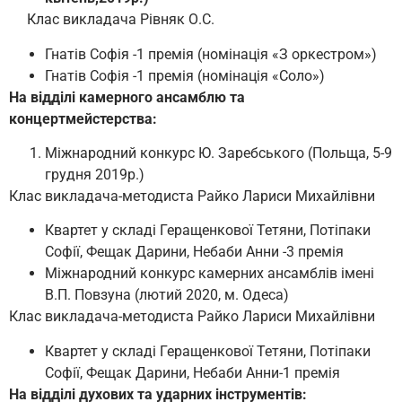
Клас викладача Рівняк О.С.
Гнатів Софія -1 премія (номінація «З оркестром»)
Гнатів Софія -1 премія (номінація «Соло»)
На відділі камерного ансамблю та
концертмейстерства:
Міжнародний конкурс Ю. Заребського (Польща, 5-9
грудня 2019р.)
Клас викладача-методиста Райко Лариси Михайлівни
Квартет у складі Геращенкової Тетяни, Потіпаки
Софії, Фещак Дарини, Небаби Анни -3 премія
Міжнародний конкурс камерних ансамблів імені
В.П. Повзуна (лютий 2020, м. Одеса)
Клас викладача-методиста Райко Лариси Михайлівни
Квартет у складі Геращенкової Тетяни, Потіпаки
Софії, Фещак Дарини, Небаби Анни-1 премія
На відділі духових та ударних інструментів: