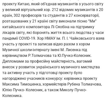
проекту Китаю, який об’єднав музикантів з усього світу
у великий віртуальний хор. 212 відомих музикантів з 20
країн, 302 професорів та студентів з 27 консерваторії,
розташованих у 21 країні світу виконали пісню “Ми”
китайського композитора Лі Сяобіна на підтримку
лікарів світу, які боронять життя всього людства у часи
пандемії COVID-19. Хор НМАУ ім. П. І. Чайковського взяв
участь у проекті та записав відео разом з хором
Музичної школи-інтернату імені М. Лисенка під
керівництвом Р.Толмачова та Ю.Пучко-Колесник.
Дипломами за професійну майстерність, вагомий
внесок у розвиток українського музичного мистецтва
та активну участь у підготовці проекту було
нагороджено учасників конкурсу: керівника проекту
Максима Тимошенка, хормейстерів Рубена Толмачова,
Юлію Пучко- Колесник, а також Миколу Пучко-
Колесника.