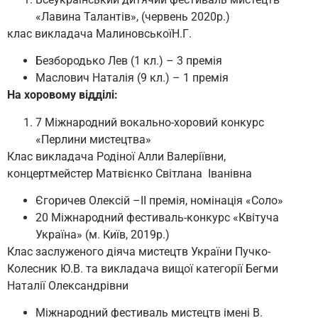
«Лавина Талантiв», (червень 2020р.)
клас викладача МалиновськоїН.Г.
Безбородько Лев (1 кл.) – 3 премія
Маслович Наталiя (9 кл.) – 1 премія
На хоровому відділі:
7 Міжнародний вокально-хоровий конкурс
«Перлини мистецтва»
Клас викладача Родіної Алли Валеріївни,
концертмейстер Матвієнко Світлана Іванівна
Єгоричев Олексій –ІІ премія, номінація «Соло»
20 Міжнародний фестиваль-конкурс «Квітуча
Україна» (м. Київ, 2019р.)
Клас заслуженого діяча мистецтв України Пучко-
Колесник Ю.В. та викладача вищої категорії Бегми
Наталії Олександрівни
Міжнародний фестиваль мистецтв імені В.