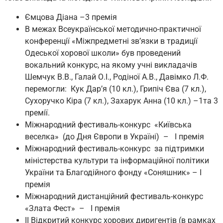
Ємцова Діана –3 премія
В межах Всеукраїнської методично-практичної
конференції «Міжпредметні зв’язки в традиції
Одеської хорової школи» був проведений
вокальний конкурс, на якому учні викладачів
Шемчук В.В., Галай О.І., Родіної А.В., Давімко Л.Ф.
перемогли: Кук Дар’я (10 кл.), Грипіч Єва (7 кл.),
Сухоручко Кіра (7 кл.), Захарук Анна (10 кл.) –1та 3
премії.
Міжнародний фестиваль-конкурс «Київська
веселка» (до Дня Європи в Україні) – І премія
Міжнародний фестиваль-конкурс за підтримки
міністерства культури та інформаційної політики
України та Благодійного фонду «Соняшник» – І
премія
Міжнародний дистанційний фестиваль-конкурс
«Злата Фест» – І премія
ІІ Відкритий конкурс хорових диригентів (в рамках