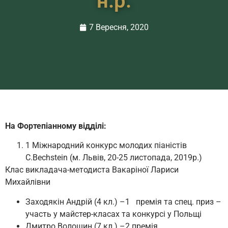
н.р.
7 Вересня, 2020
На Фортепіанному відділі:
1 Міжнародний конкурс молодих піаністів
C.Bechstein (м. Львів, 20-25 листопада, 2019р.)
Клас викладача-методиста Вакаріної Лариси
Михайлівни
Заходякін Андрій (4 кл.) –1 премія та спец. приз –
участь у майстер-класах та конкурсі у Польщі
Дмитро Волошин (7 кл.) –2 премія