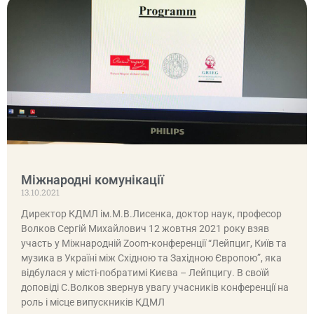
Міжнародні комунікації
13.10.2021
Директор КДМЛ ім.М.В.Лисенка, доктор наук, професор
Волков Сергій Михайлович 12 жовтня 2021 року взяв
участь у Міжнародній Zoom-конференції “Лейпциг, Київ та
музика в Україні між Східною та Західною Європою”, яка
відбулася у місті-побратимі Києва – Лейпцигу. В своїй
доповіді С.Волков звернув увагу учасників конференції на
роль і місце випускників КДМЛ