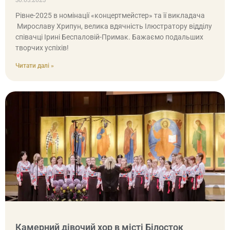
Рівне-2025 в номінації «концертмейстер» та її викладача
Мирославу Хрипун, велика вдячність Ілюстратору відділу
співачці Ірині Беспаловій-Примак. Бажаємо подальших
творчих успіхів!
Читати далі »
Камерний дівочий хор в місті Білосток