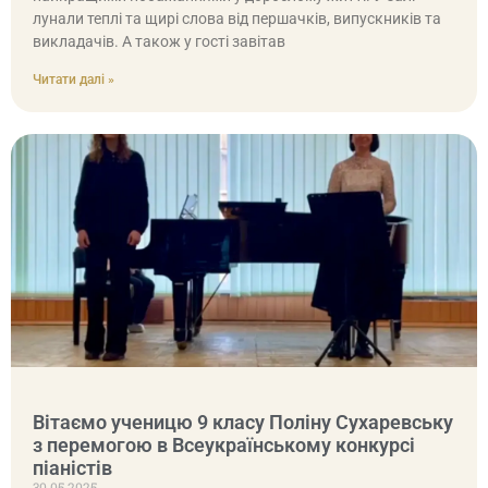
лунали теплі та щирі слова від першачків, випускників та
викладачів. А також у гості завітав
Читати далі »
Вітаємо ученицю 9 класу Поліну Сухаревську
з перемогою в Всеукраїнському конкурсі
піаністів
30.05.2025