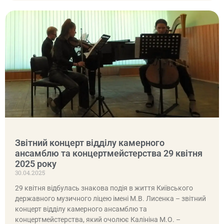
Звітний концерт відділу камерного
ансамблю та концертмейстерства 29 квітня
2025 року
30.04.2025
29 квітня відбулась знакова подія в життя Київського
державного музичного ліцею імені М.В. Лисенка – звітний
концерт відділу камерного ансамблю та
концертмейстерства, який очолює Калініна М.О. –