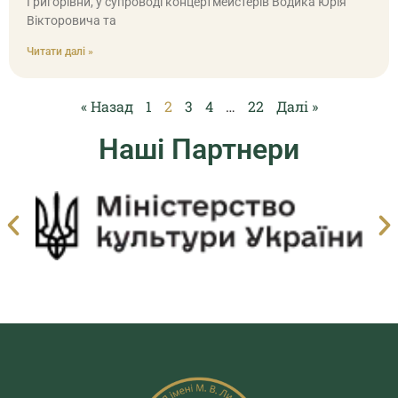
Григорівни, у супроводі концертмейстерів Водика Юрія
Вікторовича та
Читати далі »
« Назад
1
2
3
4
…
22
Далі »
Наші Партнери