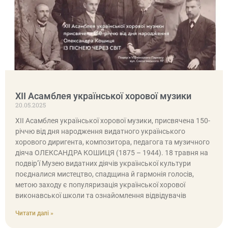
XII Асамблея української хорової музики
20.05.2025
XII Асамблея української хорової музики, присвячена 150-
річчю від дня народження видатного українського
хорового диригента, композитора, педагога та музичного
діяча ОЛЕКСАНДРА КОШИЦЯ (1875 – 1944). 18 травня на
подвір’ї Музею видатних діячів української культури
поєдналися мистецтво, спадщина й гармонія голосів,
метою заходу є популяризація української хорової
виконавської школи та ознайомлення відвідувачів
Читати далі »