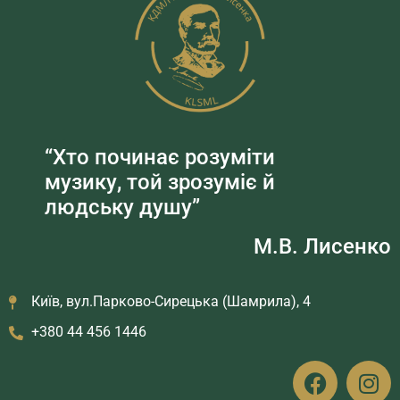
“Хто починає розуміти
музику, той зрозуміє й
людську душу”
М.В. Лисенко
Київ, вул.Парково-Сирецька (Шамрила), 4
+380 44 456 1446