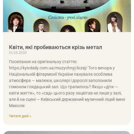
Квіти, які пробиваються крізь метал
01.04.2025
Посилання на оригінальну статтю:
https://kyivdaily.com.ua/muzychnyj-liczej/ Того вечора у
Національній філармонії України панувала особлива
атмосфера — малюки, школярі і дорослі заполонили
гомоном глядацький зал. Що трапилось? Якщо «діти —
квіти життя», то «сад» цього разу зацвітав не лише у залі,
але й на сцені — Київський державний музичний ліцей імені
Миколи
Читати далі »