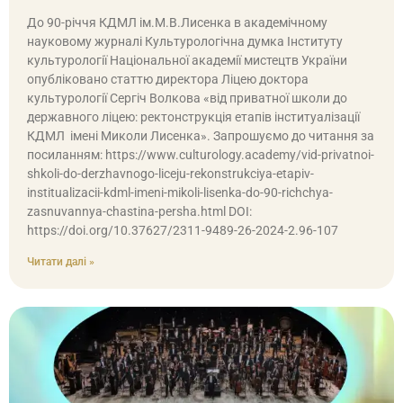
До 90-річчя КДМЛ ім.М.В.Лисенка в академічному
науковому журналі Культурологічна думка Інституту
культурології Національної академії мистецтв України
опубліковано статтю директора Ліцею доктора
культурології Сергіч Волкова «від приватної школи до
державного ліцею: ректонструкція етапів інституалізації
КДМЛ імені Миколи Лисенка». Запрошуємо до читання за
посиланням: https://www.culturology.academy/vid-privatnoi-
shkoli-do-derzhavnogo-liceju-rekonstrukciya-etapiv-
institualizacii-kdml-imeni-mikoli-lisenka-do-90-richchya-
zasnuvannya-chastina-persha.html DOI:
https://doi.org/10.37627/2311-9489-26-2024-2.96-107
Читати далі »