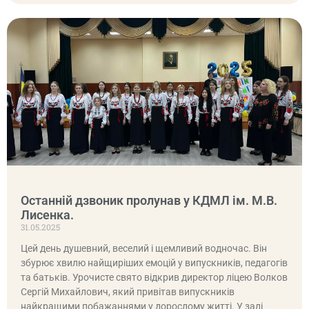
Останній дзвоник пролунав у КДМЛ ім. М.В.
Лисенка.
31.05.2025
Цей день душевний, веселий і щемливий водночас. Він
збурює хвилю найщиріших емоцій у випускників, педагогів
та батьків. Урочисте свято відкрив директор ліцею Волков
Сергій Михайлович, який привітав випускників
найкращими побажаннями у дорослому житті. У залі