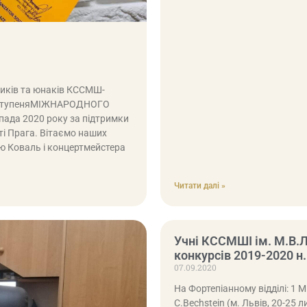
иків та юнаків КССМШ-
-го ступеняМІЖНАРОДНОГО
пада 2020 року за підтримки
ті Прага. Вітаємо наших
ію Коваль і концертмейстера
Читати далі »
Учні КССМШІ ім. М.В.
конкурсів 2019-2020 н.
07.09.2020
На Фортепіанному відділі: 1 
C.Bechstein (м. Львів, 20-25