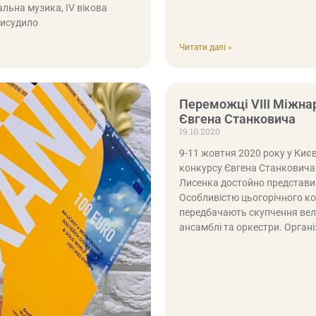
альна музика, IV вікова
рисудило
Читати далі »
Переможці VIII Міжна
Євгена Станковича
19.10.2020
9-11 жовтня 2020 року у Киє
конкурсу Євгена Станковича 
Лисенка достойно представил
Особливістю цьогорічного ко
передбачають скупчення велик
ансамблі та оркестри. Орган