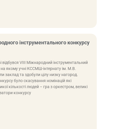
родного інструментального конкурсу
ві відбувся VIII Міжнародний інструментальний
на якому учні КССМШ-інтернату ім. М.В.
и заклад та здобули цілу низку нагород.
нкурсу було скасування номінацій які
ої кількості людей – гра з оркестром, великі
ізатори конкурсу