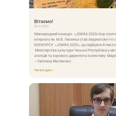
Вітаємо!
18.11.2020
Міжнародний конкурс «JISKRA 2020»Хор хлопч
інтернату ім. М.В. Лисенка став лауреатом І
КОНКУРСУ «JISKRA 2020», що відбувся 8 листо
Міністерства культури Чеської Республіки у міс
хлопців та хорового диригента колективу- Мар
– Світлану Матвієнко.
Читати далі »