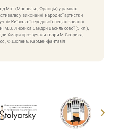
анд Мот (Монпельє, Франція) у рамках
стивалю у виконанні народної артистки
учнів Київської середньої спеціалізованої
ні М.В. Лисенка Сандри Василькової (5 кл.),
ндри Хмари прозвучали твори М.Скорика,
юссі, Ф.Шопена. Кармен-фантазія