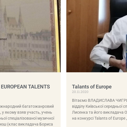
 EUROPEAN TALENTS
Talants of Europe
20.11.2020
Вітаємо ВЛАДИСЛАВА ЧИГРИН
Міжнародний багатожанровий
відділу Київської середньої с
у якому взяв участь, учень
Лисенка та його викладач
ньої спеціалізованої музичної
на конкурсі Talants of Europe 
елюш (клас викладача Бориса