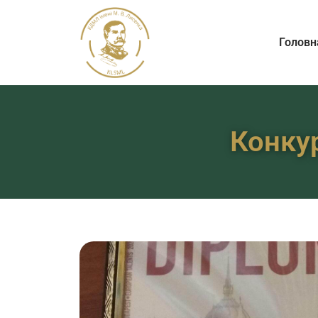
Головн
Конкур