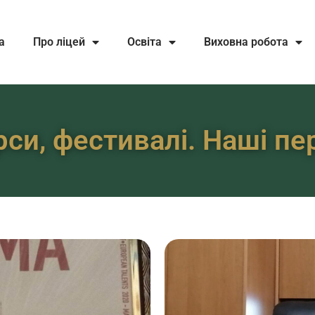
а
Про ліцей
Освіта
Виховна робота
си, фестивалі. Наші п