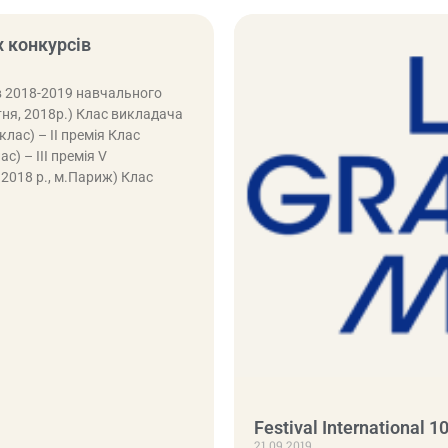
 конкурсів
в 2018-2019 навчального
тня, 2018р.) Клас викладача
лас) – ІІ премія Клас
) – ІІІ премія V
2018 р., м.Париж) Клас
Festival International 
21.09.2019