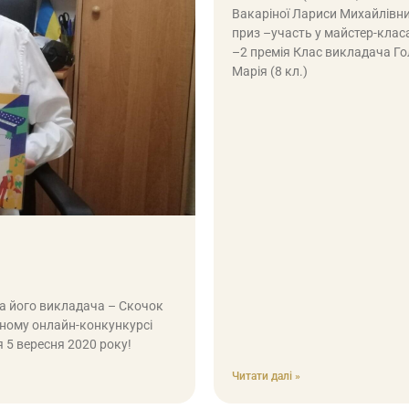
Вакаріної Лариси Михайлівни 
приз –участь у майстер-клас
–2 премія Клас викладача Г
Марія (8 кл.)
та його викладача – Скочок
ному онлайн-конкункурсі
ся 5 вересня 2020 року!
Читати далі »