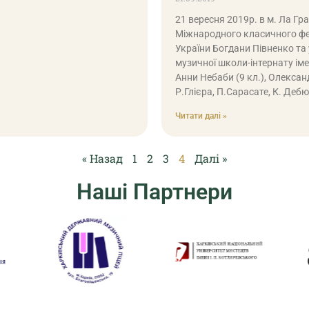
21 вересня 2019р. в м. Ла Гр
Міжнародного класичного фе
України Богдани Півненко та 
музичної школи-інтернату іме
Анни Небаби (9 кл.), Олекса
Р.Глієра, П.Сарасате, К. Деб
Читати далі »
« Назад
1
2
3
4
Далі »
Наші Партнери