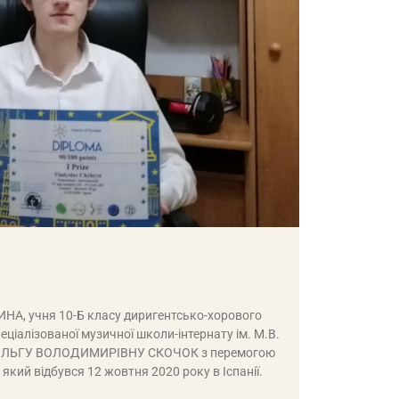
А, учня 10-Б класу диригентсько-хорового
пеціалізованої музичної школи-інтернату ім. М.В.
а ОЛЬГУ ВОЛОДИМИРІВНУ СКОЧОК з перемогою
, який відбувся 12 жовтня 2020 року в Іспанії.