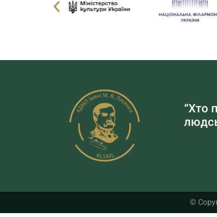
“Хто 
людсь
© Copyr