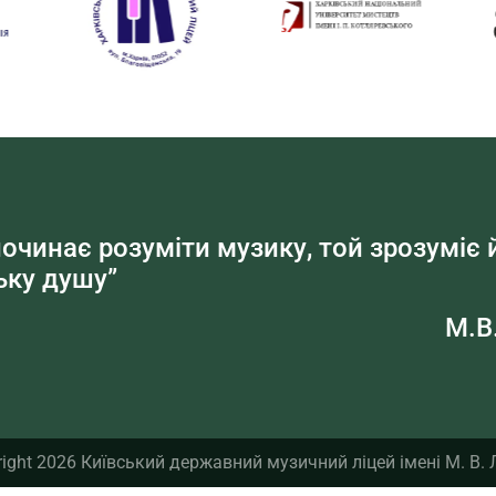
починає розуміти музику, той зрозуміє 
ку душу”
М.В
ight 2026 Київський державний музичний ліцей імені М. В.