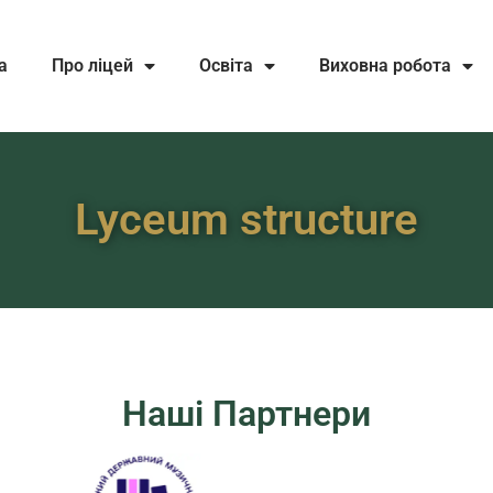
а
Про ліцей
Освіта
Виховна робота
Lyceum structure
Наші Партнери