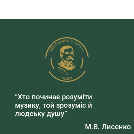
“Хто починає розуміти
музику, той зрозуміє й
людську душу”
М.В. Лисенко